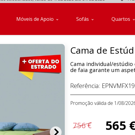
cionados, válido de 1/08/2026 até 31/08/2026
Promoções 
Móveis de Apoio
Sofás
Quartos
Cama de Estúdi
Cama individual/estúdio
de faia garante um aspet
Referência:
EPNVMFX19
Promoção válida de 1/08/202
565 
756 €