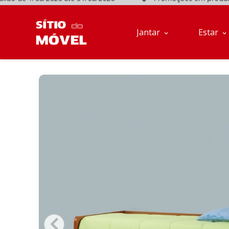
o de 1/08/2026 até 31/08/2026
Promoções em produtos sele
Jantar
Estar
Móveis
Jantar
Estar
de
Apoio
Sofás
Quartos
Descanso
Conta