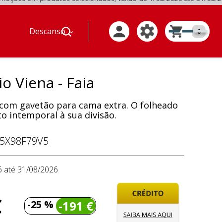
em produtos selecionados, válido de 1/08/2026 até 31/08/2
Descanso
0
o Viena - Faia
 com gavetão para cama extra. O folheado
o intemporal à sua divisão.
5X98F79V5
6 até 31/08/2026
€
-25 %
-191 €