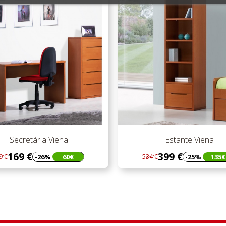
Secretária Viena
Estante Viena
169 €
399 €
-26%
60€
-25%
135€
9 €
534 €
gular
eço
Regular
Preço
eço
preço