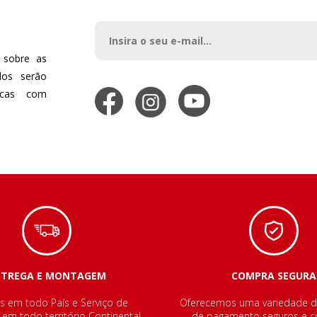
 sobre as
dos serão
dicas com
NTREGA E MONTAGEM
COMPRA SEGURA
s em todo País e Serviço de
Oferecemos uma variedade 
m todo território Continental.
de pagamento seguros e co