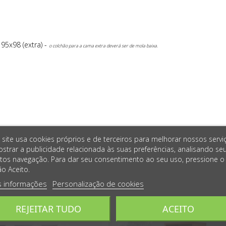
95x98 (extra) -
o colchão para a cama extra deverá ser de mola baixa.
 site usa cookies próprios e de terceiros para melhorar nossos servi
strar a publicidade relacionada às suas preferências, analisando se
tos navegação. Para dar seu consentimento ao seu uso, pressione o
o Aceito.
s informações
Personalização de cookies
REJEITAR TUDO
ACEITO