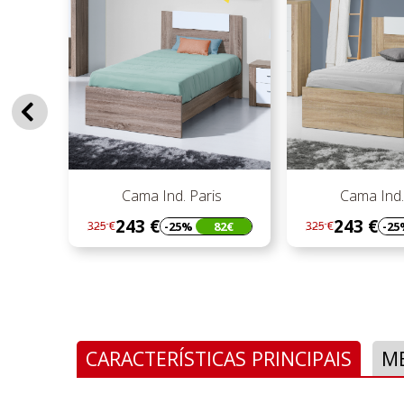
prev
d. Paris
Cama Ind. Paris
Ca
243 €
49
-25%
82€
-25%
82€
325 €
664 €
Regular
Preço
Regular
Preço
preço
preço
CARACTERÍSTICAS PRINCIPAIS
M