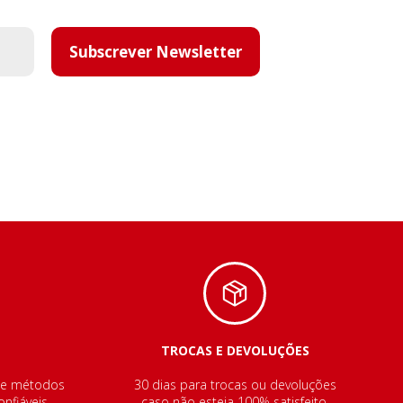
Subscrever Newsletter
TROCAS E DEVOLUÇÕES
de métodos
30 dias para trocas ou devoluções
nfiáveis.
caso não esteja 100% satisfeito.