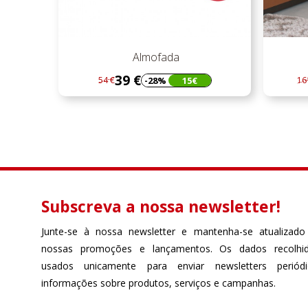
Almofada
M
39 €
-28%
15€
54 €
161 €
Regular
Preço
Regu
Preç
preço
preç
Subscreva a nossa newsletter!
Junte-se à nossa newsletter e mantenha-se atualizado
nossas promoções e lançamentos. Os dados recolhi
usados unicamente para enviar newsletters perió
informações sobre produtos, serviços e campanhas.