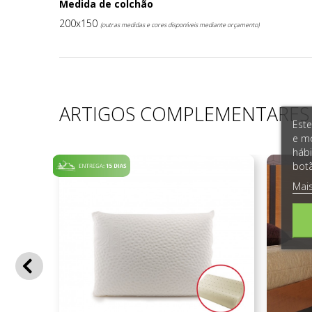
Medida de colchão
200x150
(outras medidas e cores disponíveis mediante orçamento)
ARTIGOS COMPLEMENTARES
Este
e mo
hábi
botã
Mai
prev