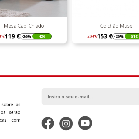
esa Cab. Chiado
Colchão Muse
119 €
153 €
-26%
42€
-25%
51€
204 €
lar
o
Regular
Preço
o
preço
 sobre as
dos serão
dicas com