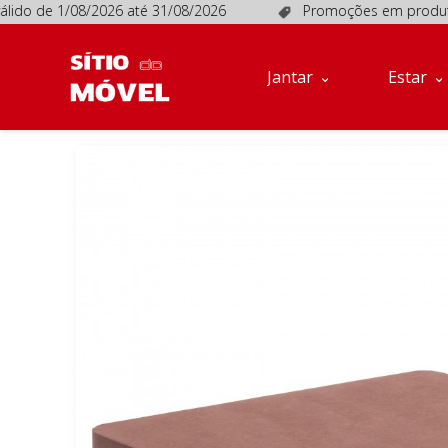
do de 1/08/2026 até 31/08/2026
Promoções em produtos se
Jantar
Estar
Móveis
Jantar
Estar
de
Apoio
Sofás
Quartos
Descanso
Conta