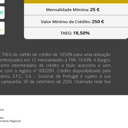
: TAEG do cartão de crédito de 18,50% para uma utilização
eembolsados em 12 mensalidades à TAN: 16.43%. A Rasgos
como intermediário de crédito a título acessório e sem
de com o registo nº 0002091. Crédito disponibilizado pela
ieros, E.F.C., S.A. - Sucursal de Portugal e sujeito à sua
a campanha: 30 de setembro de 2026. Chamada rede fixa