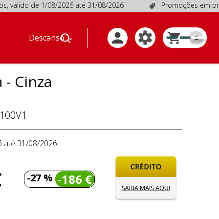
ido de 1/08/2026 até 31/08/2026
Promoções em produtos se
Descanso
0
 - Cinza
100V1
6 até 31/08/2026
€
-27 %
-186 €