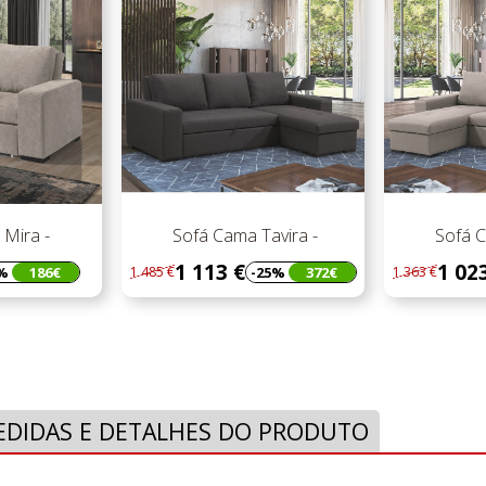
avira -
Sofá Cama Tavira -
Sofá 
1 023 €
809
25%
372€
-25%
340€
1 363 €
1 079 €
Regular
Preço
Regular
Preço
preço
preço
EDIDAS E DETALHES DO PRODUTO