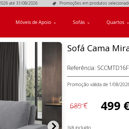
 até 31/08/2026
Promoções em produtos selecionados, vál
Móveis de Apoio
Sofás
Quartos
Sofá Cama Mira
Referência:
SCCMTD16F
Promoção válida de 1/08/202
499 
685 €
IVA incluído