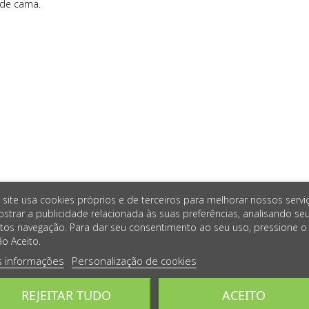
 de cama.
 site usa cookies próprios e de terceiros para melhorar nossos servi
strar a publicidade relacionada às suas preferências, analisando se
tos navegação. Para dar seu consentimento ao seu uso, pressione o
o Aceito.
s informações
Personalização de cookies
REJEITAR TUDO
ACEITO