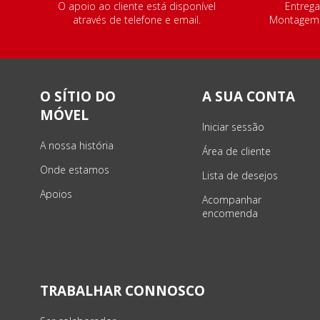
O apoio ao cliente está disponível
Entrega
através de telefone e email.
Montagem e
O SÍTIO DO
A SUA CONTA
MÓVEL
Iniciar sessão
A nossa história
Área de cliente
Onde estamos
Lista de desejos
Apoios
Acompanhar
encomenda
TRABALHAR CONNOSCO