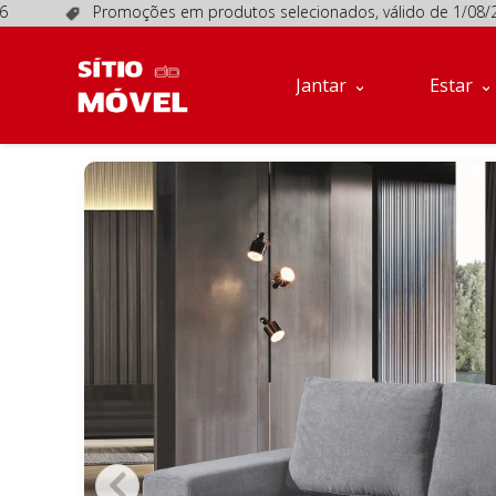
Promoções em produtos selecionados, válido de 1/08/2026
Jantar
Estar
Móveis
Jantar
Estar
de
Apoio
Sofás
Quartos
Descanso
Conta