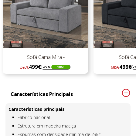
Sofá Cama Mira -
Sofá Cama
499€
499€
685€
685€
-27%
186€
-27%
Regular
Preço
Regular
Preço
preço
preço
Características Principais
Características principais
Fabrico nacional
Estrutura em madeira maciça
Espumas com densidade mínima de 23kg