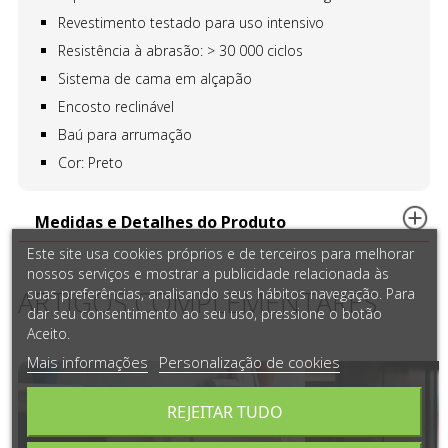
Revestimento testado para uso intensivo
Resistência à abrasão: > 30 000 ciclos
Sistema de cama em alçapão
Encosto reclinável
Baú para arrumação
Cor: Preto
Medidas e Detalhes do Produto
Este site usa cookies próprios e de terceiros para melhorar
nossos serviços e mostrar a publicidade relacionada às
ARTIGOS COMPLEMENTARES
suas preferências, analisando seus hábitos navegação. Para
dar seu consentimento ao seu uso, pressione o botão
Aceito.
Mais informações
Personalização de cookies
REJEITAR TUDO