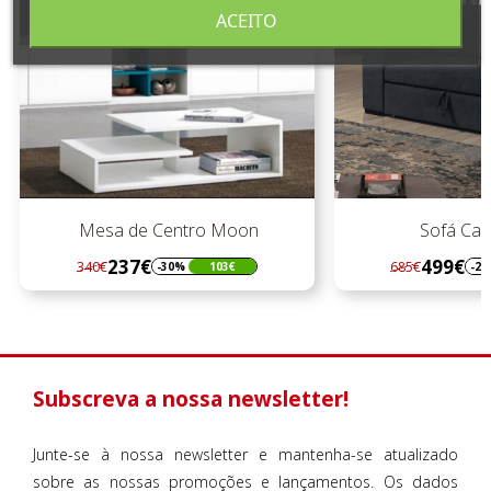
ACEITO
Mesa de Centro Moon
Sofá Cama
237€
499€
340€
685€
-30%
103€
-27%
Regular
Preço
Regular
Preço
preço
preço
Subscreva a nossa newsletter!
Junte-se à nossa newsletter e mantenha-se atualizado
sobre as nossas promoções e lançamentos. Os dados