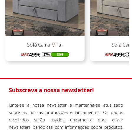
Sofá Cama Mira -
Sofá Cam
499€
809€
685€
1079€
-27%
186€
-
Regular
Preço
Regular
Preço
preço
preço
Subscreva a nossa newsletter!
Junte-se à nossa newsletter e mantenha-se atualizado
sobre as nossas promoções e lançamentos. Os dados
recolhidos serão usados unicamente para enviar
newsletters periódicas com informações sobre produtos,