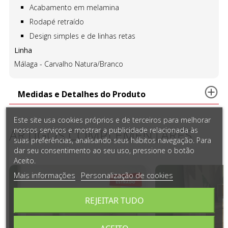
Acabamento em melamina
Rodapé retraído
Design simples e de linhas retas
Linha
Málaga - Carvalho Natura/Branco
Medidas e Detalhes do Produto
Este site usa cookies próprios e de terceiros para melhorar
nossos serviços e mostrar a publicidade relacionada às
ARTIGOS COMPLEMENTARES
suas preferências, analisando seus hábitos navegação. Para
dar seu consentimento ao seu uso, pressione o botão
Aceito.
Mais informações
Personalização de cookies
REJEITAR TUDO