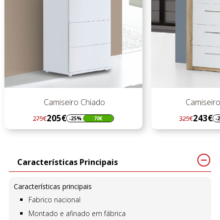
Camiseiro Chiado
Camiseiro 
205€
243€
275€
325€
-25%
70€
-
Regular
Preço
Regular
Preço
preço
preço
Características Principais
Características principais
Fabrico nacional
Montado e afinado em fábrica