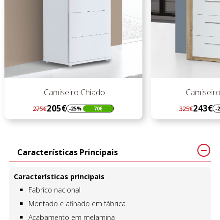
Camiseiro Chiado
Camiseiro 
205€
243€
275€
325€
-25%
70€
-
Regular
Preço
Regular
Preço
preço
preço
Características Principais
Características principais
Fabrico nacional
Montado e afinado em fábrica
Acabamento em melamina