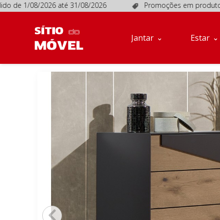
de 1/08/2026 até 31/08/2026
Promoções em produtos selec
Jantar
Estar
Móveis
Jantar
Estar
de
Apoio
Sofás
Quartos
Descanso
Conta