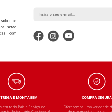
 sobre as
dos serão
dicas com
NTREGA E MONTAGEM
COMPRA SEGURA
s em todo País e Serviço de
Oferecemos uma variedade 
m todo território Continental.
de pagamento seguros e co