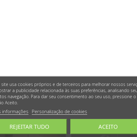
 site usa cookies próprios e de terceiros para melhorar nossos servi
strar a publicidade relacionada às suas preferências, analisando se
tos navegação. Para dar seu consentimento ao seu uso, pressione o
o Aceito.
s informações
Personalização de cookies
REJEITAR TUDO
ACEITO