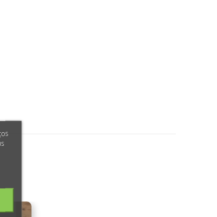
ços
us