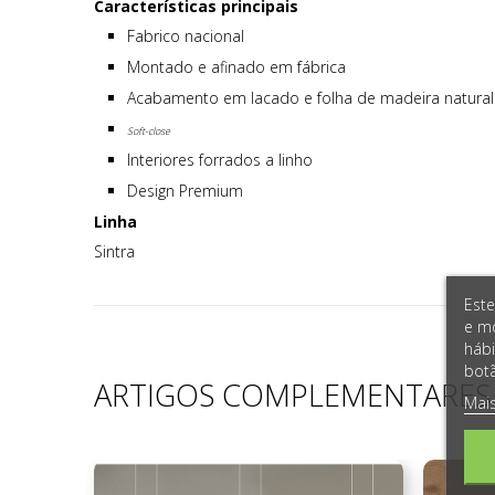
Características principais
Fabrico nacional
Montado e afinado em fábrica
Acabamento em lacado e folha de madeira natural
Soft-close
Interiores forrados a linho
Design Premium
Linha
Sintra
Este
e mo
hábi
botã
ARTIGOS COMPLEMENTARES
Mai