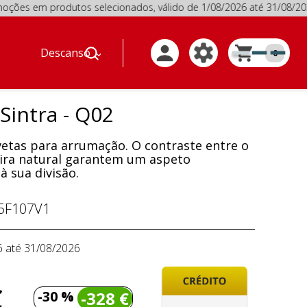
 produtos selecionados, válido de 1/08/2026 até 31/08/20
Descanso
0
Sintra - Q02
vetas para arrumação. O contraste entre o
eira natural garantem um aspeto
à sua divisão.
5F107V1
6 até 31/08/2026
€
-30 %
-328 €