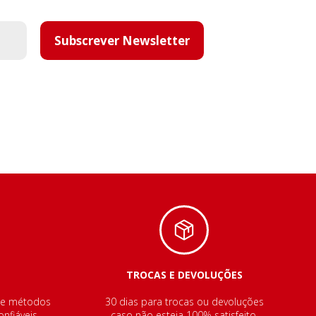
Subscrever Newsletter
TROCAS E DEVOLUÇÕES
de métodos
30 dias para trocas ou devoluções
nfiáveis.
caso não esteja 100% satisfeito.