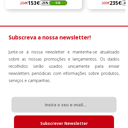
153€
235€
204€
393€
-25%
51€
-4
Regular
Preço
Regular
Preço
preço
preço
Subscreva a nossa newsletter!
Junte-se à nossa newsletter e mantenha-se atualizado
sobre as nossas promoções e lançamentos. Os dados
recolhidos serão usados unicamente para enviar
newsletters periódicas com informações sobre produtos,
serviços e campanhas.
Subscrever Newsletter