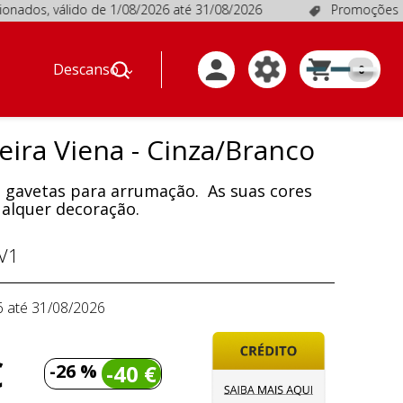
s, válido de 1/08/2026 até 31/08/2026
Promoções em prod
Descanso
0
ira Viena - Cinza/Branco
 gavetas para arrumação. As suas cores
alquer decoração.
V1
6 até 31/08/2026
€
-26 %
-40 €