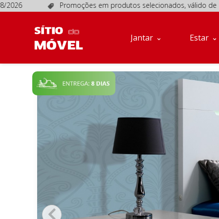
8/2026
Promoções em produtos selecionados, válido de 1/
Jantar
Estar
Móveis
Jantar
Estar
de
Apoio
Sofás
Quartos
Descanso
Conta