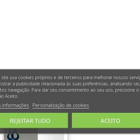
 site usa cookies próprios e de terceiros para melhorar nossos servi
strar a publicidade relacionada às suas preferências, analisando se
tos navegação. Para dar seu consentimento ao seu uso, pressione o
o Aceito.
s informações
Personalização de cookies
REJEITAR TUDO
ACEITO