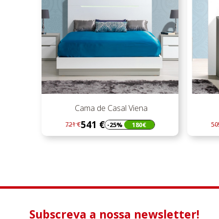
Cama de Casal Viena
541 €
-25%
180€
721 €
50
Regular
Preço
Re
Pr
preço
pr
Subscreva a nossa newsletter!