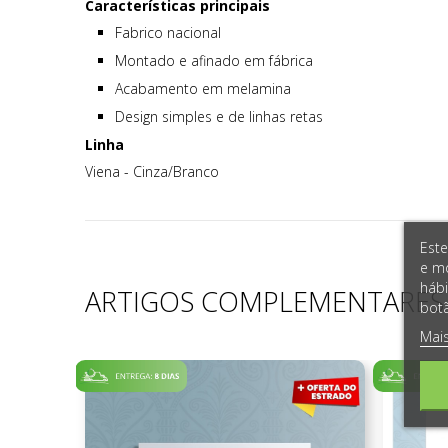
Características principais
Fabrico nacional
Montado e afinado em fábrica
Acabamento em melamina
Design simples e de linhas retas
Linha
Viena - Cinza/Branco
Este
e mo
hábi
ARTIGOS COMPLEMENTARES
botã
Mai