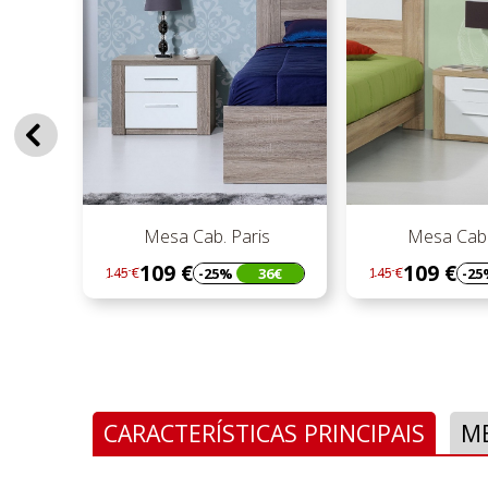
prev
ab. Paris
Mesa Cab. Paris
Me
109 €
-25%
36€
-25%
36€
145 €
134 €
Regular
Preço
Regul
Preç
preço
preç
CARACTERÍSTICAS PRINCIPAIS
M