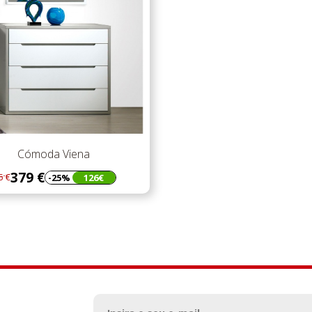
Cómoda Viena
379 €
-25%
126€
5 €
gular
eço
eço