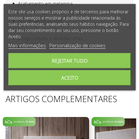
Acabamento em melamina
Este site usa cookies próprios e de terceiros para melhorar
Interior das gavetas forrado em linho
nossos serviços e mostrar a publicidade relacionada às
Pés metálicos lacados
suas preferências, analisando seus hábitos navegação. Para
dar seu consentimento ao seu uso, pressione o botão
Soft-Close
Aceito.
Design simples e de linhas retas
Mais informações
Personalização de cookies
Linha
Aqua - Carvalho Glacial
REJEITAR TUDO
Medidas e Detalhes do Produto
ACEITO
ARTIGOS COMPLEMENTARES