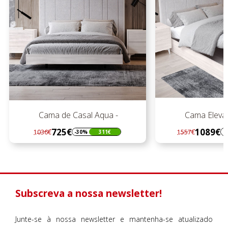
qua -
Cama Elevatória Aqua
1089€
1557€
1
311€
-30%
468€
Regular
Preço
preço
Subscreva a nossa newsletter!
Junte-se à nossa newsletter e mantenha-se atualizado