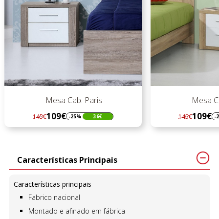
Mesa Cab. Paris
109€
145€
-25%
36€
Regular
Preço
preço
Características Principais
Características principais
Fabrico nacional
Montado e afinado em fábrica