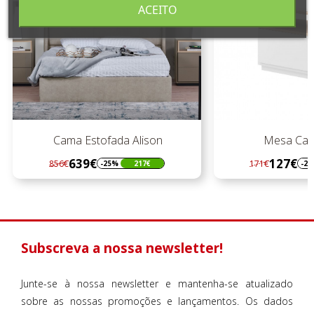
ACEITO
Cama Estofada Alison
Mesa Cab
639€
127€
856€
171€
-25%
217€
-2
Regular
Preço
Regular
Preço
preço
preço
Subscreva a nossa newsletter!
Junte-se à nossa newsletter e mantenha-se atualizado
sobre as nossas promoções e lançamentos. Os dados