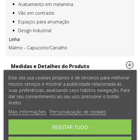
Acabamento em melamina
Vão em contraste
Espaços para arrumação
Design Industrial
Linha
Malmo - Capuccino/Carvalho
Medidas e Detalhes do Produto
Este site usa cookies próprios e de terceiros para melhorar
nossos serviços e mostrar a publicidade relacionada às
ARTIGOS COMPLEMENTARES
suas preferências, analisando seus hábitos navegação. Para
dar seu consentimento ao seu uso, pressione o botão
Aceito.
Mais informações
Personalização de cookies
REJEITAR TUDO