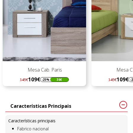
Mesa Cab. Paris
Mesa Cab
109€
109€
145€
145€
-25%
36€
-2
Regular
Preço
Regular
Preço
preço
preço
Características Principais
Características principais
Fabrico nacional