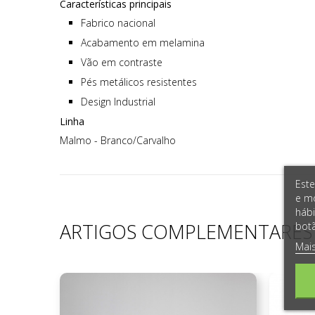
Características principais
Fabrico nacional
Acabamento em melamina
Vão em contraste
Pés metálicos resistentes
Design Industrial
Linha
Malmo - Branco/Carvalho
Este
e mo
hábi
ARTIGOS COMPLEMENTARES
botã
Mai