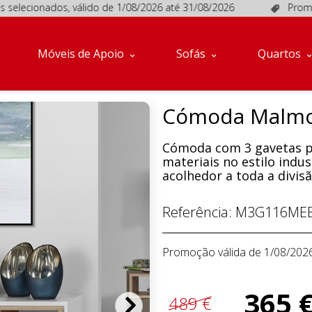
ionados, válido de 1/08/2026 até 31/08/2026
Promoções em
Móveis de Apoio
Sofás
Quartos
Cómoda Malmo 
Cómoda com 3 gavetas p
materiais no estilo ind
acolhedor a toda a divisã
Referência:
M3G116MEB
Promoção válida de 1/08/202
365 
489 €