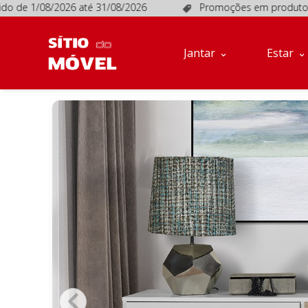
de 1/08/2026 até 31/08/2026
Promoções em produtos selec
Jantar
Estar
Móveis
Jantar
Estar
de
Apoio
Sofás
Quartos
Descanso
Conta