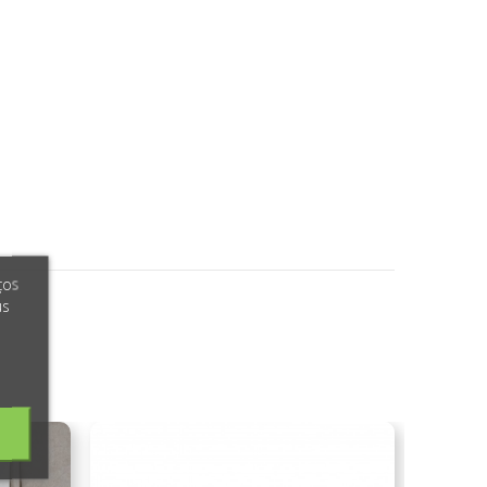
ços
us