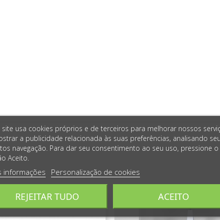
 site usa cookies próprios e de terceiros para melhorar nossos servi
strar a publicidade relacionada às suas preferências, analisando se
tos navegação. Para dar seu consentimento ao seu uso, pressione o
o Aceito.
s informações
Personalização de cookies
REJEITAR TUDO
ACEITO