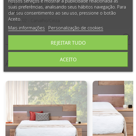
nossos serviços e mostrar a publicidade relacionada às
Design simples e de linhas retas
suas preferências, analisando seus hábitos navegação. Para
Linha
dar seu consentimento ao seu uso, pressione o botão
Aceito.
Kenzo 02 - Carvalho/Cinza
Mais informações
Personalização de cookies
Medidas e Detalhes do Produto
REJEITAR TUDO
ACEITO
ARTIGOS COMPLEMENTARES