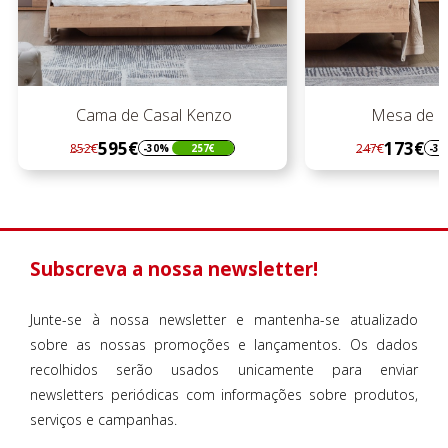
nzo
Mesa de Cabeceira
173€
247€
24
€
-30%
74€
Regular
Preço
R
P
preço
p
Subscreva a nossa newsletter!
Junte-se à nossa newsletter e mantenha-se atualizado
sobre as nossas promoções e lançamentos. Os dados
recolhidos serão usados unicamente para enviar
newsletters periódicas com informações sobre produtos,
serviços e campanhas.