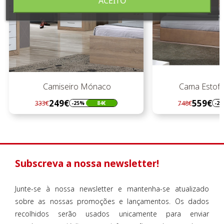
ACEITO
Camiseiro Mónaco
Cama Estofa
249€
559€
333€
748€
-25%
84€
-25
Regular
Preço
Regular
Preço
preço
preço
Subscreva a nossa newsletter!
Junte-se à nossa newsletter e mantenha-se atualizado
sobre as nossas promoções e lançamentos. Os dados
recolhidos serão usados unicamente para enviar