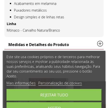
Acabamento em melamina
Puxadores metálicos
Design simples e de linhas retas
Linha
Mónaco - Carvalho Natura/Branco
Medidas e Detalhes do Produto
Este site usa cookies próprios e de terceiros para melhorar
nossos serviços e mostrar a publicidade relacionada às
ARTIGOS COMPLEMENTARES
suas preferências, analisando seus hábitos navegação. Para
dar seu consentimento ao seu uso, pressione o botão
Aceito.
Mais informações
Personalização de cookies
REJEITAR TUDO