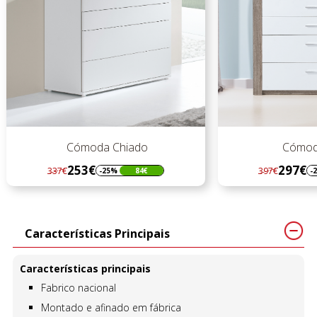
Cómoda Chiado
Cómoda P
253€
297€
337€
397€
-25%
84€
-25%
Regular
Preço
Regular
Preço
preço
preço
Características Principais
Características principais
Fabrico nacional
Montado e afinado em fábrica