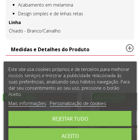
Acabamento em melamina
Design simples e de linhas retas
Linha
Chiado - Branco/Carvalho
Medidas e Detalhes do Produto
Este site usa cookies próprios e de terceiros para melhorar
ARTIGOS COMPLEMENTARES
nossos serviços e mostrar a publicidade relacionada às
suas preferências, analisando seus hábitos navegação. Para
dar seu consentimento ao seu uso, pressione o botão
Aceito.
Mais informações
Personalização de cookies
REJEITAR TUDO
ACEITO