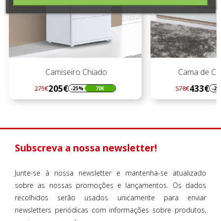
Camiseiro Chiado
Cama de Cas
205€
433€
275€
578€
-25%
70€
-2
Regular
Preço
Regular
Preço
preço
preço
Subscreva a nossa newsletter!
Junte-se à nossa newsletter e mantenha-se atualizado
sobre as nossas promoções e lançamentos. Os dados
recolhidos serão usados unicamente para enviar
newsletters periódicas com informações sobre produtos,