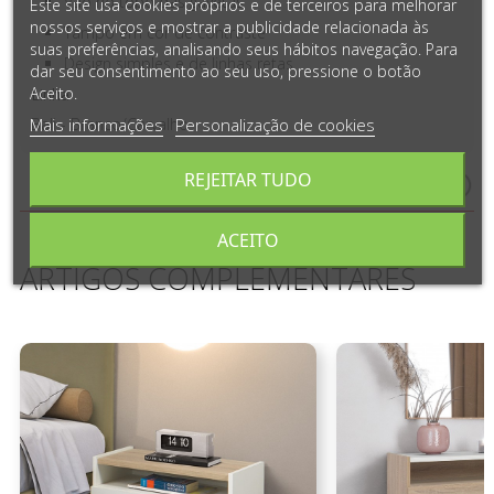
Vão no topo das gavetas
Este site usa cookies próprios e de terceiros para melhorar
nossos serviços e mostrar a publicidade relacionada às
Tampo em cor de contraste
suas preferências, analisando seus hábitos navegação. Para
Design simples e de linhas retas
dar seu consentimento ao seu uso, pressione o botão
Aceito.
Linha
Bali - Branco/Carvalho
Mais informações
Personalização de cookies
REJEITAR TUDO
Medidas e Detalhes do Produto
ACEITO
ARTIGOS COMPLEMENTARES