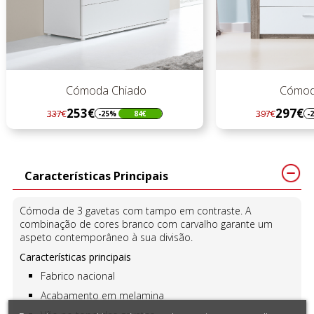
o
Cómoda Paris
297€
397€
4€
-25%
100€
Regular
Preço
preço
Características Principais
Cómoda de 3 gavetas com tampo em contraste. A
combinação de cores branco com carvalho garante um
aspeto contemporâneo à sua divisão.
Características principais
Fabrico nacional
Acabamento em melamina