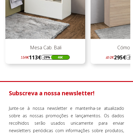
ali
Cómoda Bali
295€
412€
46€
-28%
117€
Regular
Preço
preço
Subscreva a nossa newsletter!
Junte-se à nossa newsletter e mantenha-se atualizado
sobre as nossas promoções e lançamentos. Os dados
recolhidos serão usados unicamente para enviar
newsletters periódicas com informações sobre produtos,