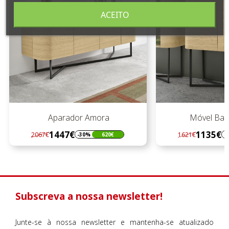
ACEITO
Aparador Amora
Móvel Bar 
1447€
1135€
2067€
1621€
-30%
620€
-
Regular
Preço
Regular
Preço
preço
preço
Subscreva a nossa newsletter!
Junte-se à nossa newsletter e mantenha-se atualizado