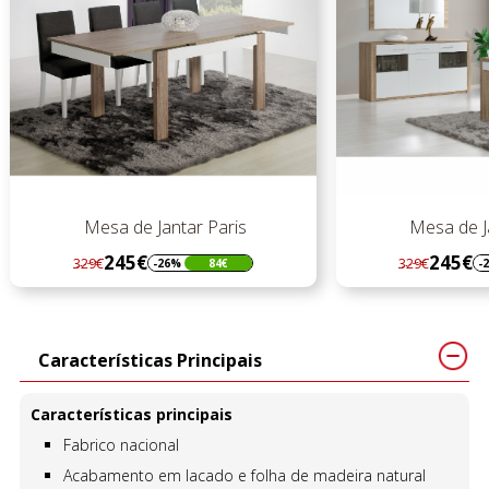
Mesa de Jantar Paris
Mesa de Ja
245€
245€
329€
329€
-26%
84€
-
Regular
Preço
Regular
Preço
preço
preço
Características Principais
Características principais
Fabrico nacional
Acabamento em lacado e folha de madeira natural