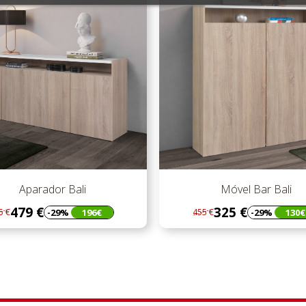
Aparador Bali
Móvel Bar Bali
479 €
325 €
-29%
196€
-29%
130€
5 €
455 €
gular
eço
Regular
Preço
eço
preço