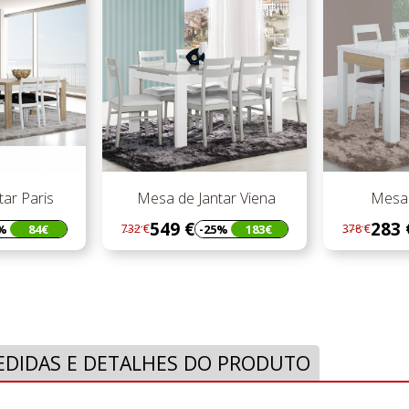
de Jantar Viena
Mesa Jan. Chiado
9 €
283 €
-25%
183€
-25%
95€
378 €
501
Regular
Preço
Re
Pr
preço
pr
EDIDAS E DETALHES DO PRODUTO