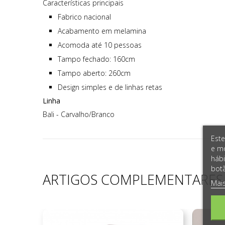
Características principais
Fabrico nacional
Acabamento em melamina
Acomoda até 10 pessoas
Tampo fechado: 160cm
Tampo aberto: 260cm
Design simples e de linhas retas
Linha
Bali - Carvalho/Branco
Este
e mo
hábi
botã
ARTIGOS COMPLEMENTARES
Mai