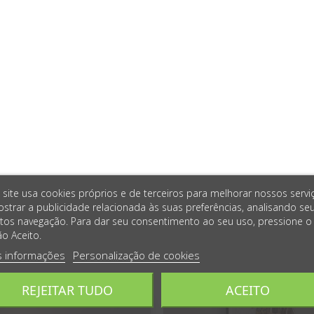
 site usa cookies próprios e de terceiros para melhorar nossos servi
strar a publicidade relacionada às suas preferências, analisando se
tos navegação. Para dar seu consentimento ao seu uso, pressione o
o Aceito.
s informações
Personalização de cookies
REJEITAR TUDO
ACEITO