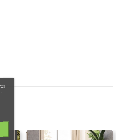
ços
us