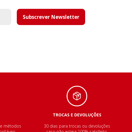
Subscrever Newsletter
TROCAS E DEVOLUÇÕES
de métodos
30 dias para trocas ou devoluções
nfiáveis.
caso não esteja 100% satisfeito.