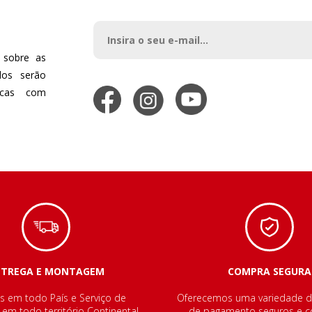
 sobre as
dos serão
dicas com
NTREGA E MONTAGEM
COMPRA SEGURA
s em todo País e Serviço de
Oferecemos uma variedade 
m todo território Continental.
de pagamento seguros e co