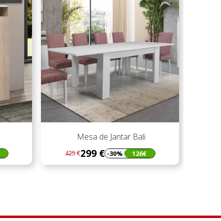
Mesa de Jantar Bali
299 €
-30%
126€
425 €
Regular
Preço
preço