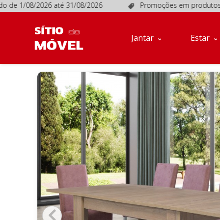
e 1/08/2026 até 31/08/2026
Promoções em produtos seleci
Jantar
Estar
Móveis
Jantar
Estar
de
Apoio
Sofás
Quartos
Descanso
Conta