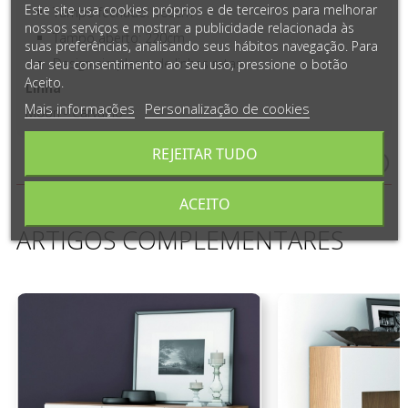
Este site usa cookies próprios e de terceiros para melhorar
Tampo fechado: 160cm
nossos serviços e mostrar a publicidade relacionada às
Tampo aberto: 220cm
suas preferências, analisando seus hábitos navegação. Para
Design simples e de linhas retas
dar seu consentimento ao seu uso, pressione o botão
Aceito.
Linha
Mais informações
Personalização de cookies
Moon - Carvalho
REJEITAR TUDO
Medidas e Detalhes do Produto
ACEITO
ARTIGOS COMPLEMENTARES