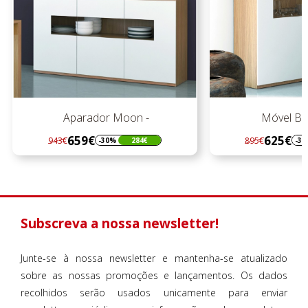
oon -
Móvel Bar Moon
625€
895€
284€
-30%
270€
Regular
Preço
preço
Subscreva a nossa newsletter!
Junte-se à nossa newsletter e mantenha-se atualizado
sobre as nossas promoções e lançamentos. Os dados
recolhidos serão usados unicamente para enviar