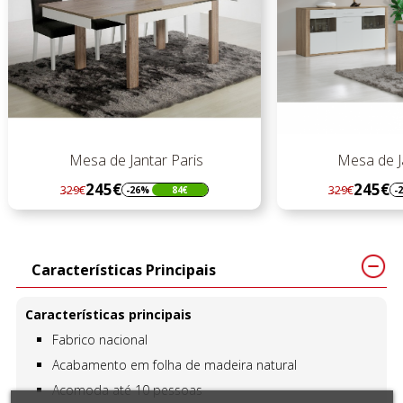
Paris
Mesa de Jantar Paris
245€
329€
84€
-26%
84€
Regular
Preço
preço
Características Principais
Características principais
Fabrico nacional
Acabamento em folha de madeira natural
Acomoda até 10 pessoas