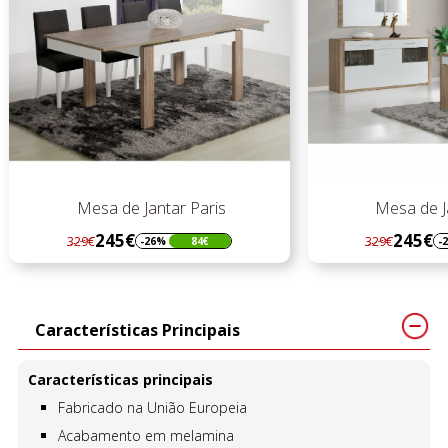
Mesa de Jantar Paris
Mesa de Ja
245€
245€
329€
329€
-26%
84€
-2
Regular
Preço
Regular
Preço
preço
preço
Características Principais
Características principais
Fabricado na União Europeia
Acabamento em melamina