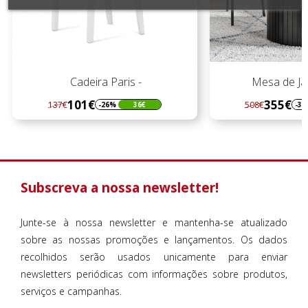
Cadeira Paris -
Mesa de Jan
101€
355€
137€
508€
-26%
36€
-3
Regular
Preço
Regular
Preço
preço
preço
Subscreva a nossa newsletter!
Junte-se à nossa newsletter e mantenha-se atualizado
sobre as nossas promoções e lançamentos. Os dados
recolhidos serão usados unicamente para enviar
newsletters periódicas com informações sobre produtos,
serviços e campanhas.