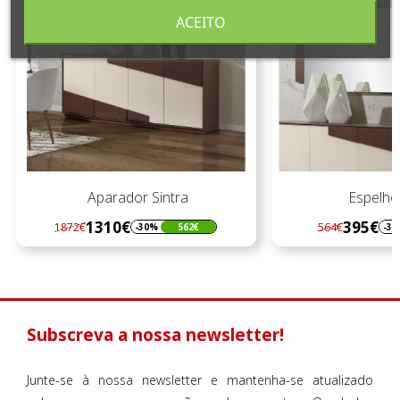
ACEITO
Aparador Sintra
Espelho Si
1310€
395€
1872€
564€
-30%
562€
-30%
Regular
Preço
Regular
Preço
preço
preço
Subscreva a nossa newsletter!
Junte-se à nossa newsletter e mantenha-se atualizado