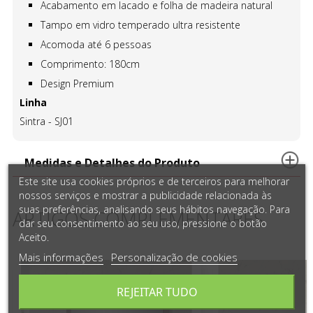
Acabamento em lacado e folha de madeira natural
Tampo em vidro temperado ultra resistente
Acomoda até 6 pessoas
Comprimento: 180cm
Design Premium
Linha
Sintra - SJ01
Medidas e Detalhes do Produto
Este site usa cookies próprios e de terceiros para melhorar
nossos serviços e mostrar a publicidade relacionada às
suas preferências, analisando seus hábitos navegação. Para
ARTIGOS COMPLEMENTARES
dar seu consentimento ao seu uso, pressione o botão
Aceito.
Mais informações
Personalização de cookies
REJEITAR TUDO