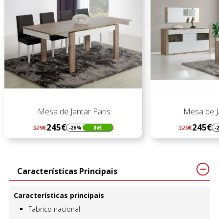
Mesa de Jantar Paris
Mesa de Janta
245€
245€
329€
329€
-26%
84€
-26%
Regular
Preço
Regular
Preço
preço
preço
Características Principais
Características principais
Fabrico nacional