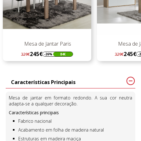
Mesa de Jantar Paris
Mesa de Jan
245€
245€
329€
329€
-26%
84€
-26
Regular
Preço
Regular
Preço
preço
preço
Características Principais
Mesa de jantar em formato redondo. A sua cor neutra
adapta-se a qualquer decoração.
Características principais
Fabrico nacional
Acabamento em folha de madeira natural
Estruturas em madeira maciça