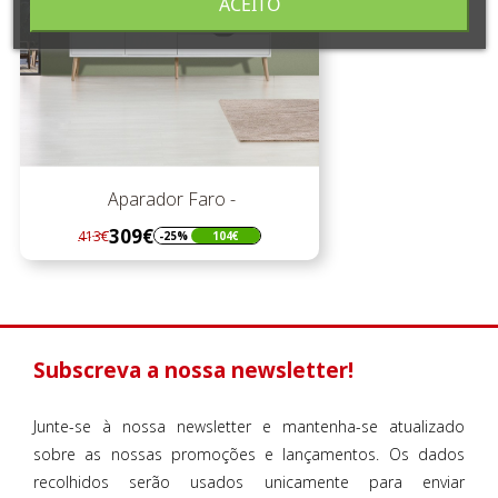
ACEITO
Aparador Faro -
309€
413€
-25%
104€
Regular
Preço
preço
Subscreva a nossa newsletter!
Junte-se à nossa newsletter e mantenha-se atualizado
sobre as nossas promoções e lançamentos. Os dados
recolhidos serão usados unicamente para enviar